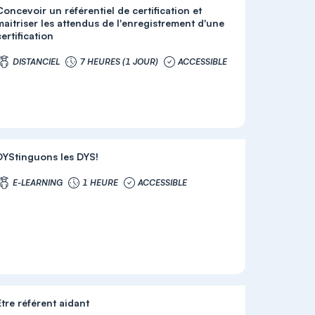
Concevoir un référentiel de certification et
maitriser les attendus de l'enregistrement d'une
ertification
DISTANCIEL
7 HEURES (1 JOUR)
ACCESSIBLE
DYStinguons les DYS!
E-LEARNING
1 HEURE
ACCESSIBLE
Etre référent aidant